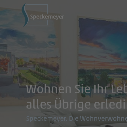
Wohnen Sie Ihr Le
alles Übrige erled
Speckemeyer. Die Wohnverwöhne