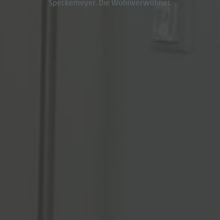
Speckemeyer. Die Wohnverwöhner.