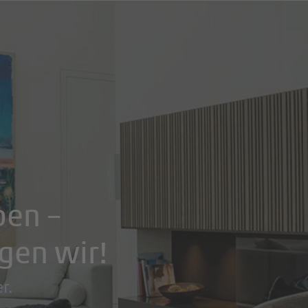
ben –
igen wir!
r.