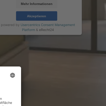
Mehr Informationen
Akzeptieren
powered by
Usercentrics Consent Management
Platform
&
eRecht24