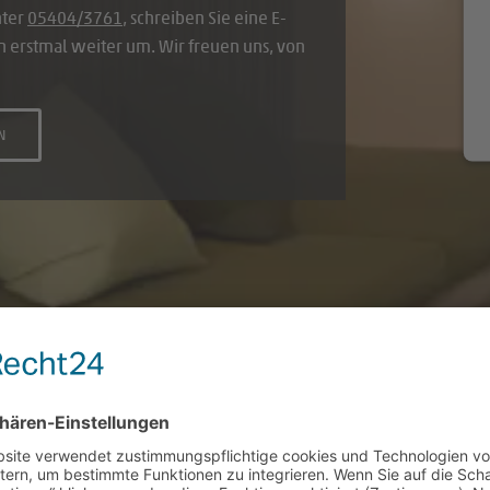
nter
05404/3761
, schreiben Sie eine E-
h erstmal weiter um. Wir freuen uns, von
N